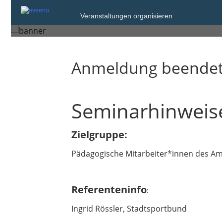
Montag, 9. Nov. 2026 von 09:0
Veranstaltungen organisieren
Düsseldorf
Anmeldung beende
Seminarhinweis
Zielgruppe:
Pädagogische Mitarbeiter*innen des Amt
Referenteninfo
:
Ingrid Rössler, Stadtsportbund