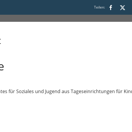
0 bis 16:30
Teilen:
t
e
es für Soziales und Jugend aus Tageseinrichtungen für Kin