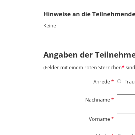
Hinweise an die Teilnehmende
Keine
Angaben der Teilnehm
(Felder mit einem roten Sternchen
*
sind
P
Anrede
Frau
f
l
P
Nachname
i
f
c
l
h
P
Vorname
i
t
f
c
f
l