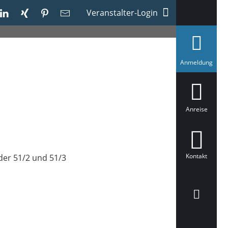
Veranstalter-Login
a
Anmeldung
u
s
g
e
w
ä
Anreise
h
l
t
Kontakt
der 51/2 und 51/3