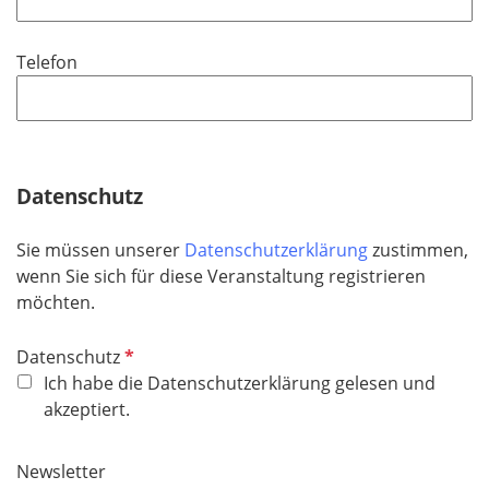
l
i
Telefon
c
h
t
f
e
Datenschutz
l
d
Sie müssen unserer
Datenschutzerklärung
zustimmen,
wenn Sie sich für diese Veranstaltung registrieren
möchten.
P
Datenschutz
f
Ich habe die Datenschutzerklärung gelesen und
l
akzeptiert.
i
c
Newsletter
h