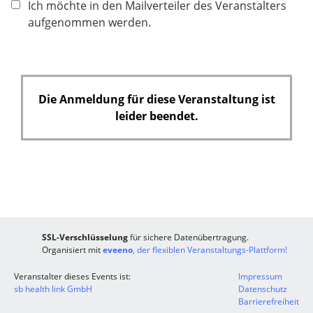
Ich möchte in den Mailverteiler des Veranstalters
t
aufgenommen werden.
f
e
l
d
Die Anmeldung für diese Veranstaltung ist
leider beendet.
SSL-Verschlüsselung
für sichere Datenübertragung.
Organisiert mit
eveeno
, der flexiblen Veranstaltungs-Plattform!
Veranstalter dieses Events ist:
Impressum
sb health link GmbH
Datenschutz
Barrierefreiheit