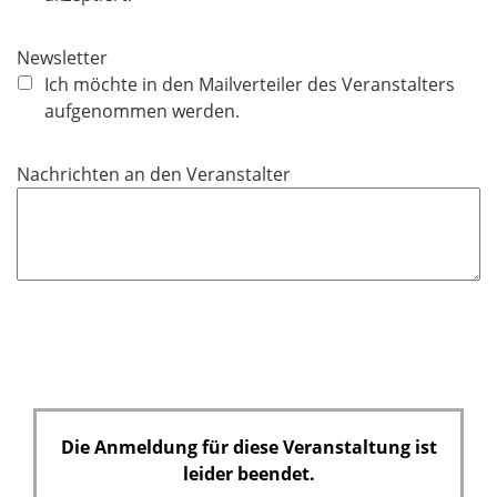
d
i
c
Newsletter
h
Ich möchte in den Mailverteiler des Veranstalters
t
aufgenommen werden.
f
e
Nachrichten an den Veranstalter
l
d
Die Anmeldung für diese Veranstaltung ist
leider beendet.