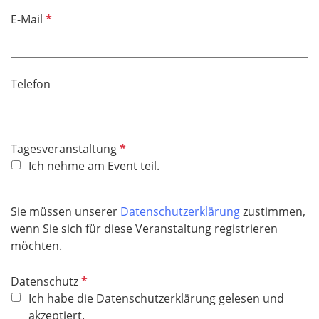
f
P
E-Mail
e
f
l
l
d
i
Telefon
c
h
t
f
P
Tagesveranstaltung
e
f
Ich nehme am Event teil.
l
l
d
i
Sie müssen unserer
Datenschutzerklärung
zustimmen,
c
wenn Sie sich für diese Veranstaltung registrieren
h
möchten.
t
f
P
Datenschutz
e
f
Ich habe die Datenschutzerklärung gelesen und
l
l
akzeptiert.