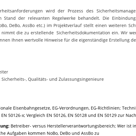
erheitsanforderungen wird der Prozess des Sicherheitsmanag
m Stand der relevanten Regelwerke behandelt. Die Einbindung 
oBo, DeBo, AssBo etc.) im Projektverlauf stellt einen weiteren S
uf nimmt die zu erstellende Sicherheitsdokumentation ein. Wir we
önnen Ihnen wertvolle Hinweise für die eigenständige Erstellung 
eiter
-, Sicherheits-, Qualitäts- und Zulassungsingenieure
ionale Eisenbahngesetze, EG-Verordnungen, EG-Richtlinien;
Techni
re EN 50126-x; Vergleich EN 50126, EN 50128 und EN 50129 zur
Nach
tung:
Betreiber- versus Herstellerverantwortungsbereich;
Wer ist 
che Aufgaben kommen NoBo, DeBo und AssBo zu