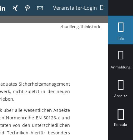
Veranstalter-Login
zhudifeng, thinkstock
a
Info
u
s
g
e
w
ä
Anmeldung
h
l
t
adäquates Sicherheitsmanagement
erk, nicht zuletzt in der neuen
Anreise
rieben.
k über alle wesentlichen Aspekte
euen Normenreihe EN 50126-x und
Kontakt
täten von den unterschiedlichen
nd Techniken hierfür besonders