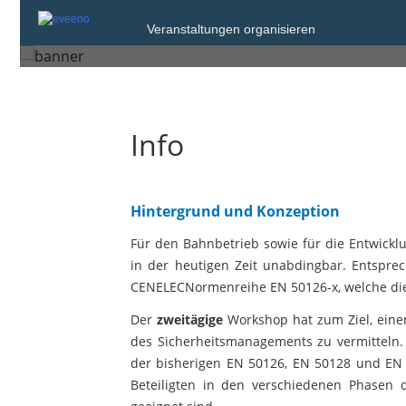
Mittwoch, 18. Apr. 2018 um 16:
Veranstaltungen organisieren
Berlin
Info
Hintergrund und Konzeption
Für den Bahnbetrieb sowie für die Entwick
in der heutigen Zeit unabdingbar. Entspre
CENELECNormenreihe EN 50126-x, welche die 
Der
zweitägige
Workshop hat zum Ziel, einen
des Sicherheitsmanagements zu vermitteln
der bisherigen EN 50126, EN 50128 und EN 5
Beteiligten in den verschiedenen Phasen