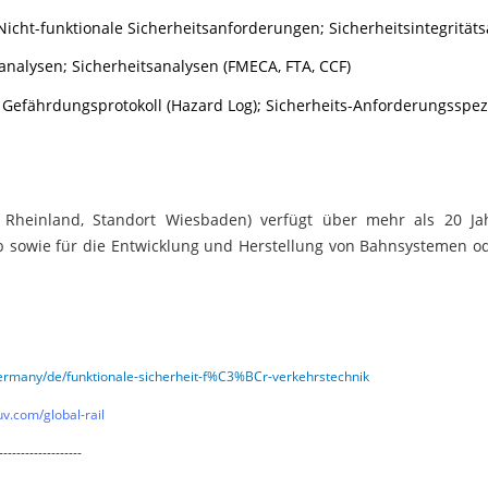
Nicht-funktionale Sicherheitsanforderungen;
Sicherheitsintegrität
analysen; Sicherheitsanalysen (FMECA, FTA, CCF)
 Gefährdungsprotokoll (Hazard Log); Sicherheits-Anforderungsspez
V Rheinland, Standort Wiesbaden) verfügt über mehr als 20 J
 sowie für die Entwicklung und Herstellung von Bahnsystemen o
ermany/de/funktionale-sicherheit-f%C3%BCr-verkehrstechnik
uv.com/global-rail
-------------------