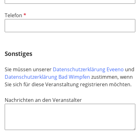
l
i
P
Telefon
c
f
h
l
t
i
f
c
e
h
Sonstiges
l
t
d
f
Sie müssen unserer
Datenschutzerklärung Eveeno
und
e
Datenschutzerklärung Bad Wimpfen
zustimmen, wenn
l
Sie sich für diese Veranstaltung registrieren möchten.
d
Nachrichten an den Veranstalter