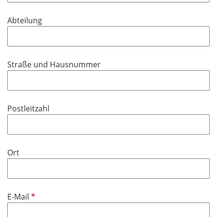
t
d
f
Abteilung
e
l
d
Straße und Hausnummer
Postleitzahl
Ort
P
E-Mail
f