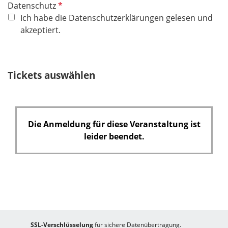
P
Datenschutz
f
Ich habe die Datenschutzerklärungen gelesen und
l
akzeptiert.
i
c
h
Tickets auswählen
t
f
e
l
Die Anmeldung für diese Veranstaltung ist
d
leider beendet.
SSL-Verschlüsselung
für sichere Datenübertragung.