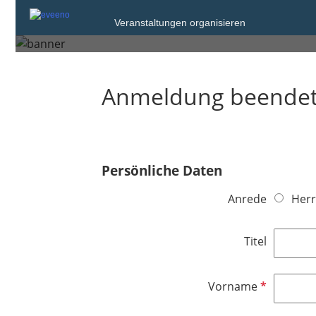
Sonntag, 14. Sep. 2025 um 14:30
Veranstaltungen organisieren
Dresden
Anmeldung beende
Persönliche Daten
Anrede
Herr
Titel
P
Vorname
f