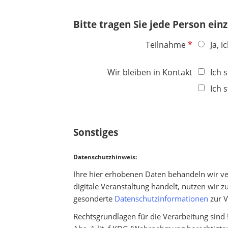
d
h
t
Bitte tragen Sie jede Person einz
f
e
P
Teilnahme
Ja, 
l
f
d
l
Wir bleiben in Kontakt
Ich 
i
Ich 
c
h
t
f
Sonstiges
e
l
Datenschutzhinweis:
d
Ihre hier erhobenen Daten behandeln wir ver
digitale Veranstaltung handelt, nutzen wir
gesonderte
Datenschutzinformationen
zur V
Rechtsgrundlagen für die Verarbeitung sind 