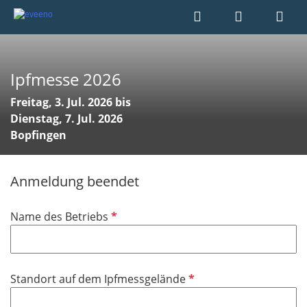
Ipfmesse 2026
Freitag, 3. Jul. 2026 bis
Dienstag, 7. Jul. 2026
Bopfingen
Anmeldung beendet
P
Name des Betriebs
f
l
i
P
Standort auf dem Ipfmessgelände
c
f
h