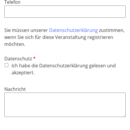
Telefon
c
h
t
f
Sie müssen unserer
Datenschutzerklärung
zustimmen,
e
wenn Sie sich für diese Veranstaltung registrieren
l
möchten.
d
P
Datenschutz
f
Ich habe die Datenschutzerklärung gelesen und
l
akzeptiert.
i
c
Nachricht
h
t
f
e
l
d