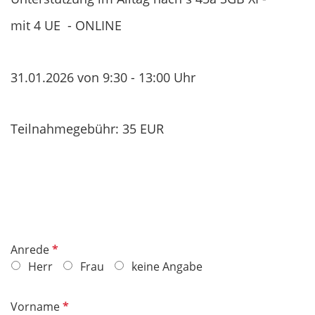
mit 4 UE - ONLINE
31.01.2026 von 9:30 - 13:00 Uhr
Teilnahmegebühr: 35 EUR
P
Anrede
f
Herr
Frau
keine Angabe
l
i
P
Vorname