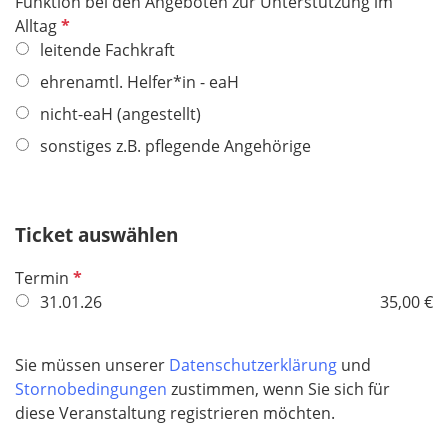
Funktion bei den Angeboten zur Unterstützung im
P
Alltag
f
leitende Fachkraft
l
ehrenamtl. Helfer*in - eaH
i
nicht-eaH (angestellt)
c
h
sonstiges z.B. pflegende Angehörige
t
f
e
Ticket auswählen
l
d
P
Termin
f
31.01.26
35,00 €
l
i
Sie müssen unserer
Datenschutzerklärung
und
c
Stornobedingungen
zustimmen, wenn Sie sich für
h
diese Veranstaltung registrieren möchten.
t
f