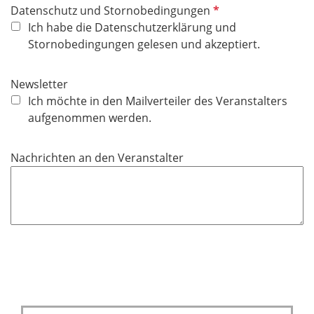
P
Datenschutz und Stornobedingungen
e
f
Ich habe die Datenschutzerklärung und
l
l
Stornobedingungen gelesen und akzeptiert.
d
i
c
Newsletter
h
Ich möchte in den Mailverteiler des Veranstalters
t
aufgenommen werden.
f
e
Nachrichten an den Veranstalter
l
d