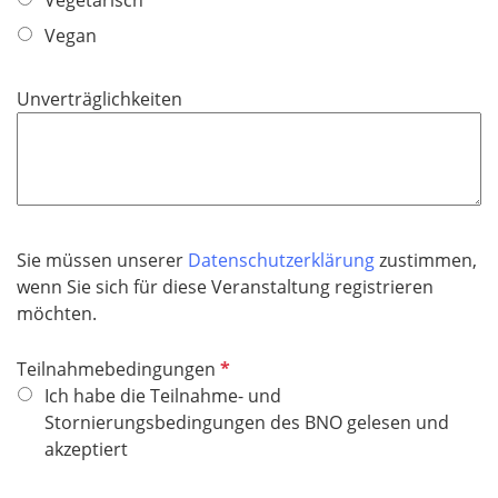
i
Vegan
c
h
t
Unverträglichkeiten
f
e
l
d
Sie müssen unserer
Datenschutzerklärung
zustimmen,
wenn Sie sich für diese Veranstaltung registrieren
möchten.
P
Teilnahmebedingungen
f
Ich habe die Teilnahme- und
l
Stornierungsbedingungen des BNO gelesen und
i
akzeptiert
c