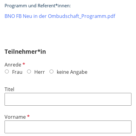
Programm und Referent*innen:
BNO FB Neu in der Ombudschaft_Programm.pdf
Teilnehmer*in
P
Anrede
f
Frau
Herr
keine Angabe
l
i
Titel
c
h
t
f
P
Vorname
e
f
l
l