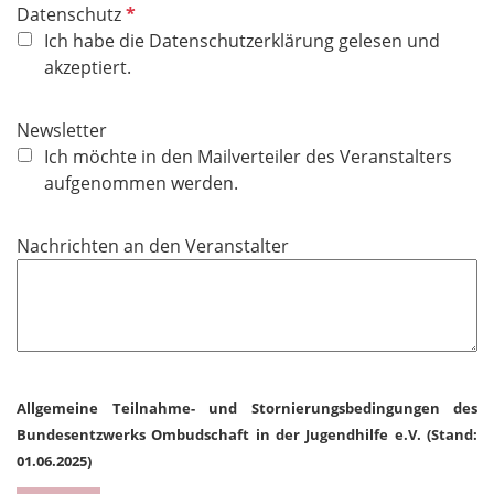
h
P
Datenschutz
t
f
Ich habe die Datenschutzerklärung gelesen und
f
l
akzeptiert.
e
i
l
c
Newsletter
d
h
Ich möchte in den Mailverteiler des Veranstalters
t
aufgenommen werden.
f
e
Nachrichten an den Veranstalter
l
d
Allgemeine Teilnahme- und Stornierungsbedingungen des
Bundesentzwerks Ombudschaft in der Jugendhilfe e.V. (Stand:
01.06.2025)