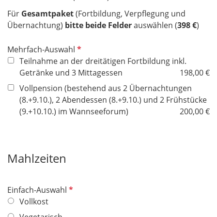
Für
Gesamtpaket
(Fortbildung, Verpflegung und
Übernachtung)
bitte beide Felder
auswählen (
398 €
)
P
Mehrfach-Auswahl
f
Teilnahme an der dreitätigen Fortbildung inkl.
l
Getränke und 3 Mittagessen
198,00 €
i
Vollpension (bestehend aus 2 Übernachtungen
c
(8.+9.10.), 2 Abendessen (8.+9.10.) und 2 Frühstücke
h
(9.+10.10.) im Wannseeforum)
200,00 €
t
f
e
l
Mahlzeiten
d
P
Einfach-Auswahl
f
Vollkost
l
Vegetarisch