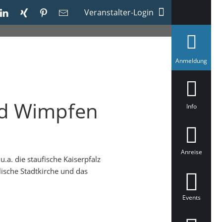
Veranstalter-Login
a
Anmeldung
u
s
g
e
w
Bad Wimpfen
ä
Info
h
l
t
Anreise
.a. die staufische Kaiserpfalz
ische Stadtkirche und das
Events