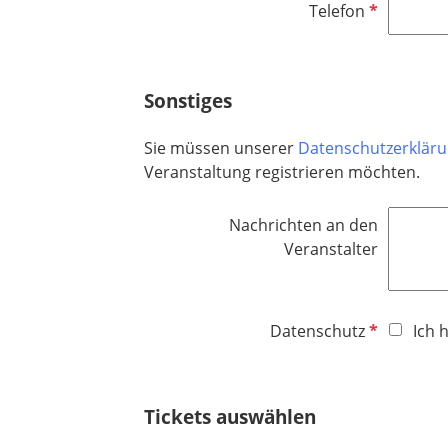
P
Telefon
i
f
c
l
h
i
t
Sonstiges
c
f
h
e
Sie müssen unserer
Datenschutzerklär
t
l
Veranstaltung registrieren möchten.
f
d
e
Nachrichten an den
l
Veranstalter
d
P
Datenschutz
Ich 
f
l
i
Tickets auswählen
c