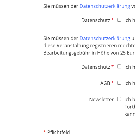
Sie müssen der
Datenschutzerklärung
v
P
Datenschutz
Ich 
f
l
Sie müssen der
Datenschutzerklärung
u
i
diese Veranstaltung registrieren möchte
c
Bearbeitungsgebühr in Höhe von 25 Euro 
h
t
P
Datenschutz
Ich 
f
f
e
l
P
AGB
Ich 
l
i
f
d
c
l
Newsletter
Ich 
h
i
Fort
t
c
kann
f
h
e
t
l
*
Pflichtfeld
f