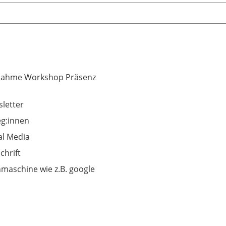
nahme Workshop Präsenz
letter
eg:innen
al Media
chrift
maschine wie z.B. google