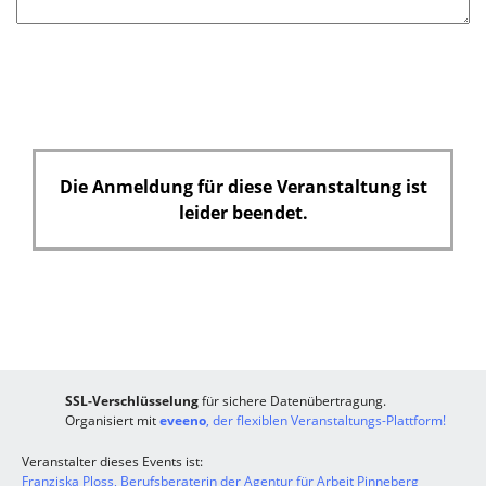
e
l
d
Die Anmeldung für diese Veranstaltung ist
leider beendet.
SSL-Verschlüsselung
für sichere Datenübertragung.
Organisiert mit
eveeno
, der flexiblen Veranstaltungs-Plattform!
Veranstalter dieses Events ist:
Franziska Ploss, Berufsberaterin der Agentur für Arbeit Pinneberg