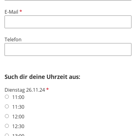
P
E-Mail
f
l
i
Telefon
c
h
t
f
e
Such dir deine Uhrzeit aus:
l
d
P
Dienstag 26.11.24
f
11:00
l
11:30
i
12:00
c
h
12:30
t