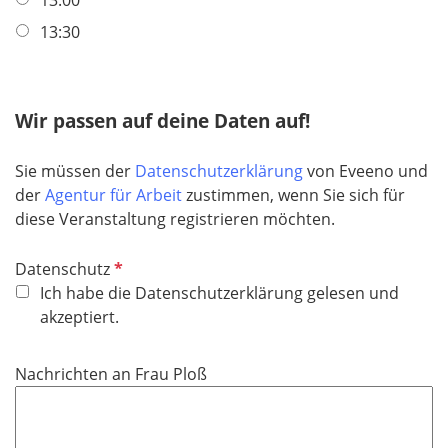
13:00
f
13:30
e
l
d
Wir passen auf deine Daten auf!
Sie müssen der
Datenschutzerklärung
von Eveeno und
der
Agentur für Arbeit
zustimmen, wenn Sie sich für
diese Veranstaltung registrieren möchten.
P
Datenschutz
f
Ich habe die Datenschutzerklärung gelesen und
l
akzeptiert.
i
c
Nachrichten an Frau Ploß
h
t
f