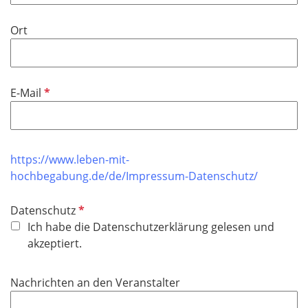
Ort
P
E-Mail
f
l
i
c
https://www.leben-mit-
h
hochbegabung.de/de/Impressum-Datenschutz/
t
f
P
Datenschutz
e
f
Ich habe die Datenschutzerklärung gelesen und
l
l
akzeptiert.
d
i
c
Nachrichten an den Veranstalter
h