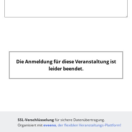
t
f
e
l
d
Die Anmeldung für diese Veranstaltung ist
leider beendet.
SSL-Verschlüsselung
für sichere Datenübertragung.
Organisiert mit
eveeno
, der flexiblen Veranstaltungs-Plattform!