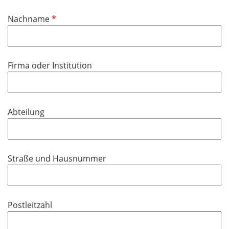
d
i
P
Nachname
c
f
h
l
t
i
f
Firma oder Institution
c
e
h
l
t
d
f
Abteilung
e
l
d
Straße und Hausnummer
Postleitzahl