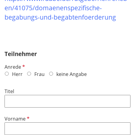
en/41075/domaenenspezifische-
begabungs-und-begabtenfoerderung
Teilnehmer
P
Anrede
f
Herr
Frau
keine Angabe
l
i
Titel
c
h
t
f
P
Vorname
e
f
l
l