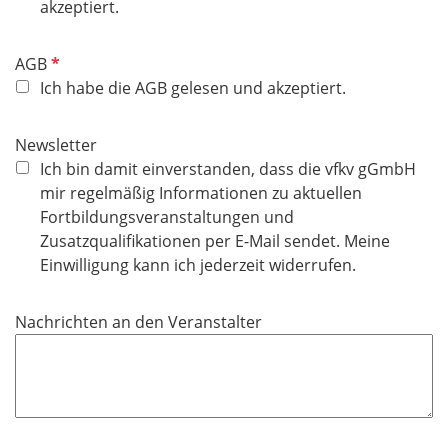
l
akzeptiert.
i
c
P
AGB
h
f
Ich habe die AGB gelesen und akzeptiert.
t
l
f
i
Newsletter
e
c
Ich bin damit einverstanden, dass die vfkv gGmbH
l
h
mir regelmäßig Informationen zu aktuellen
d
t
Fortbildungsveranstaltungen und
f
Zusatzqualifikationen per E-Mail sendet. Meine
e
Einwilligung kann ich jederzeit widerrufen.
l
d
Nachrichten an den Veranstalter