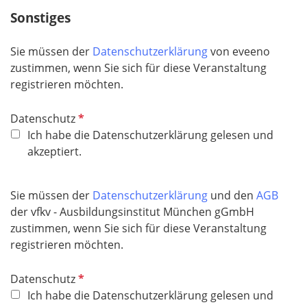
Sonstiges
Sie müssen der
Datenschutzerklärung
von eveeno
zustimmen, wenn Sie sich für diese Veranstaltung
registrieren möchten.
P
Datenschutz
f
Ich habe die Datenschutzerklärung gelesen und
l
akzeptiert.
i
c
Sie müssen der
Datenschutzerklärung
und den
AGB
h
der vfkv - Ausbildungsinstitut München gGmbH
t
zustimmen, wenn Sie sich für diese Veranstaltung
f
registrieren möchten.
e
l
P
Datenschutz
d
f
Ich habe die Datenschutzerklärung gelesen und