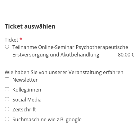
l
t
d
i
f
c
e
h
Ticket auswählen
l
t
d
P
Ticket
f
f
Teilnahme Online-Seminar Psychotherapeutische
e
l
Erstversorgung und Akutbehandlung
80,00 €
l
i
d
c
Wie haben Sie von unserer Veranstaltung erfahren
h
Newsletter
t
Kolleg:innen
f
e
Social Media
l
Zeitschrift
d
Suchmaschine wie z.B. google