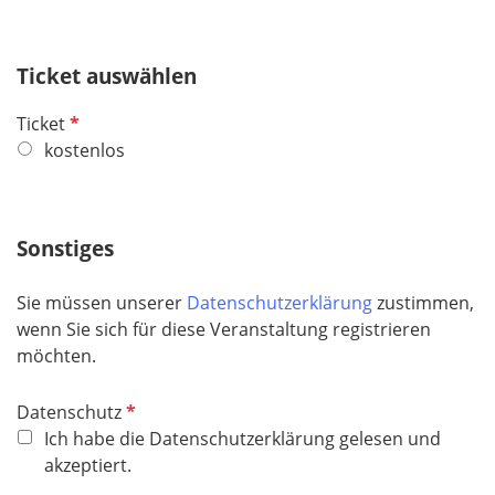
f
e
Ticket auswählen
l
d
P
Ticket
f
kostenlos
l
i
c
Sonstiges
h
t
Sie müssen unserer
Datenschutzerklärung
zustimmen,
f
wenn Sie sich für diese Veranstaltung registrieren
e
möchten.
l
d
P
Datenschutz
f
Ich habe die Datenschutzerklärung gelesen und
l
akzeptiert.
i