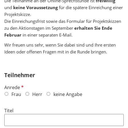
Die Teilnahme an der Online-Sprechstunde ist
freiwillig
und
keine Voraussetzung
für die spätere Einreichung einer
Projektskizze.
Die Einreichungsfrist sowie das Formular für Projektskizzen
zu den Aktionstagen im September
erhalten Sie Ende
Februar
in einer separaten E-Mail.
Wir freuen uns sehr, wenn Sie dabei sind und Ihre ersten
Ideen oder offenen Fragen mit in die Runde bringen.
Teilnehmer
P
Anrede
f
Frau
Herr
keine Angabe
l
i
Titel
c
h