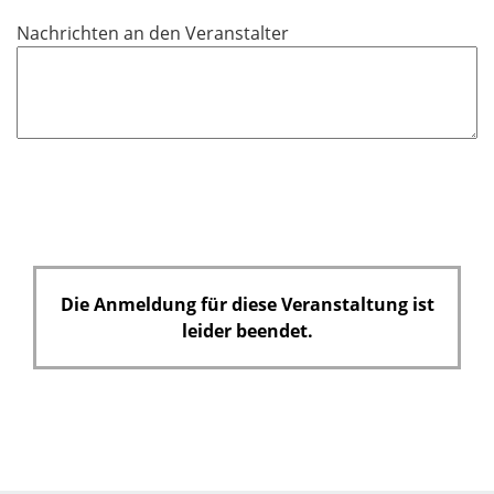
c
Nachrichten an den Veranstalter
h
t
f
e
l
d
Die Anmeldung für diese Veranstaltung ist
leider beendet.