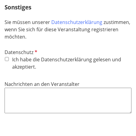
d
Sonstiges
t
f
e
Sie müssen unserer
Datenschutzerklärung
zustimmen,
l
wenn Sie sich für diese Veranstaltung registrieren
d
möchten.
P
Datenschutz
f
Ich habe die Datenschutzerklärung gelesen und
l
akzeptiert.
i
c
Nachrichten an den Veranstalter
h
t
f
e
l
d