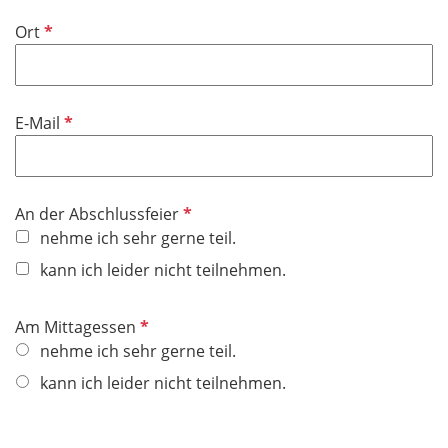
i
P
Ort
c
f
h
l
t
i
f
P
E-Mail
c
e
f
h
l
l
t
d
i
f
P
An der Abschlussfeier
c
e
f
nehme ich sehr gerne teil.
h
l
l
t
kann ich leider nicht teilnehmen.
d
i
f
c
e
P
Am Mittagessen
h
l
f
nehme ich sehr gerne teil.
t
d
l
f
kann ich leider nicht teilnehmen.
i
e
c
l
h