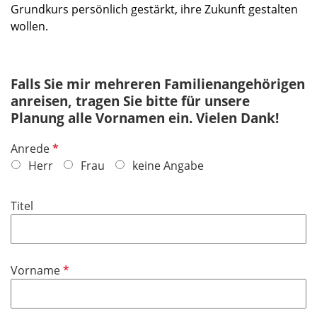
Grundkurs persönlich gestärkt, ihre Zukunft gestalten
wollen.
Falls Sie mir mehreren Familienangehörigen
anreisen, tragen Sie bitte für unsere
Planung alle Vornamen ein. Vielen Dank!
P
Anrede
f
Herr
Frau
keine Angabe
l
i
Titel
c
h
t
f
P
Vorname
e
f
l
l