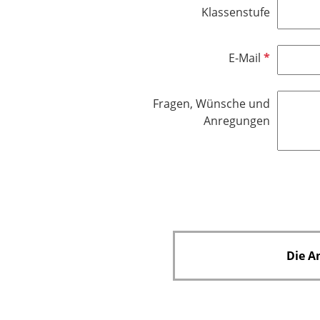
h
Klassenstufe
t
f
e
P
E-Mail
l
f
d
l
Fragen, Wünsche und
i
Anregungen
c
h
t
f
e
l
d
Die A