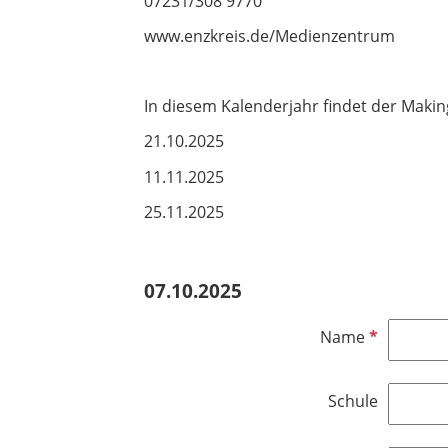
​​​​​​​07231/308 9770
www.enzkreis.de/Medienzentrum
In diesem Kalenderjahr findet der Maki
21.10.2025
11.11.2025
25.11.2025
07.10.2025
P
Name
f
l
Schule
i
c