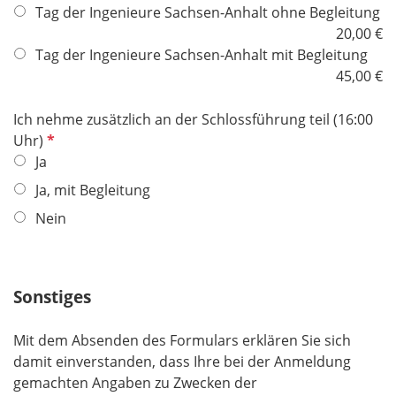
f
Tag der Ingenieure Sachsen-Anhalt ohne Begleitung
l
l
20,00 €
d
i
Tag der Ingenieure Sachsen-Anhalt mit Begleitung
c
45,00 €
h
t
Ich nehme zusätzlich an der Schlossführung teil (16:00
f
P
Uhr)
e
f
Ja
l
l
Ja, mit Begleitung
d
i
Nein
c
h
t
f
Sonstiges
e
l
Mit dem Absenden des Formulars erklären Sie sich
d
damit einverstanden, dass Ihre bei der Anmeldung
gemachten Angaben zu Zwecken der