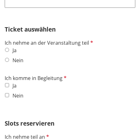
l
l
t
d
i
f
c
e
h
Ticket auswählen
l
t
d
P
Ich nehme an der Veranstaltung teil
f
f
Ja
e
l
l
Nein
i
d
c
P
Ich komme in Begleitung
h
f
Ja
t
l
f
Nein
i
e
c
l
h
d
Slots reservieren
t
f
P
Ich nehme teil an
e