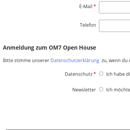
h
e
P
E-Mail
t
l
f
f
d
l
e
Telefon
i
l
c
d
h
Anmeldung zum OM7 Open House
t
f
Bitte stimme unserer
Datenschutzerklärung
zu, wenn du 
e
l
P
Datenschutz
Ich habe d
d
f
l
Newsletter
Ich möchte
i
c
h
t
f
e