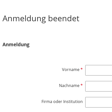
Anmeldung beendet
Anmeldung
P
Vorname
f
l
P
Nachname
i
f
c
l
h
Firma oder Institution
i
t
c
f