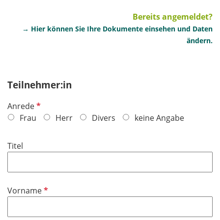
Bereits angemeldet?
→ Hier können Sie Ihre Dokumente einsehen und Daten
ändern.
Teilnehmer:in
P
Anrede
f
Frau
Herr
Divers
keine Angabe
l
i
Titel
c
h
t
f
P
Vorname
e
f
l
l