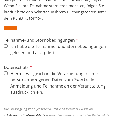
Wenn Sie Ihre Teilnahme stornieren möchten, folgen Sie
hierfür bitte den Schritten in Ihrem Buchungscenter unter
»Storno«
dem Punkt
.
P
Teilnahme- und Stornobedingungen
f
Ich habe die Teilnahme- und Stornobedingungen
l
gelesen und akzeptiert.
i
c
P
Datenschutz
h
f
Hiermit willige ich in die Verarbeitung meiner
t
l
personenbezogenen Daten zum Zwecke der
f
i
Anmeldung und Teilnahme an der Veranstaltung
e
c
ausdrücklich ein.
l
h
d
t
Die Einwilligung kann jederzeit durch eine formlose E-Mail an
f
info@gesundheit-nds-hb.de
widerrufen werden. Durch den Widerruf der