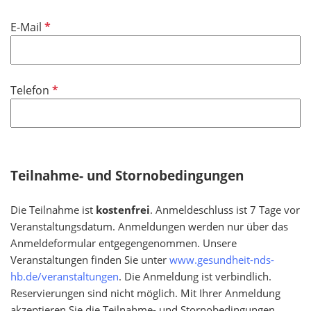
f
P
E-Mail
e
f
l
l
d
i
P
Telefon
c
f
h
l
t
i
f
c
e
h
Teilnahme- und Stornobedingungen
l
t
d
f
Die Teilnahme ist
kostenfrei
. Anmeldeschluss ist 7 Tage vor
e
Veranstaltungsdatum. Anmeldungen werden nur über das
l
Anmeldeformular entgegengenommen. Unsere
d
Veranstaltungen finden Sie unter
www.gesundheit-nds-
hb.de/veranstaltungen
. Die Anmeldung ist verbindlich.
Reservierungen sind nicht möglich. Mit Ihrer Anmeldung
akzeptieren Sie die Teilnahme- und Stornobedingungen.