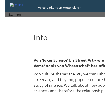
Donnerstag, 31. Okt. 2024 um 17:00
Veranstaltungen organisieren
Halle (Saale)
Info
Von 'Joker Science' bis Street Art – w
Verständnis von Wissenschaft beeinfl
Pop culture shapes the way we think abo
street art, and beyond, popular culture 
study of science. We talk about how pop
science - and therefore the relationship