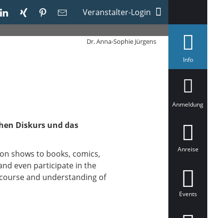
Veranstalter-Login
Dr. Anna-Sophie Jürgens
a
Info
u
s
g
e
w
ä
Anmeldung
h
l
ichen Diskurs und das
t
Anreise
ion shows to books, comics,
and even participate in the
iscourse and understanding of
Events