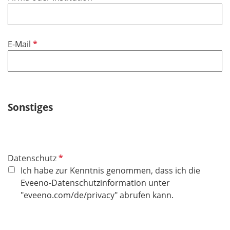
e
h
l
t
d
f
P
E-Mail
e
f
l
l
d
i
c
h
Sonstiges
t
f
e
l
P
Datenschutz
d
f
Ich habe zur Kenntnis genommen, dass ich die
l
Eveeno-Datenschutzinformation unter
i
"eveeno.com/de/privacy" abrufen kann.
c
h