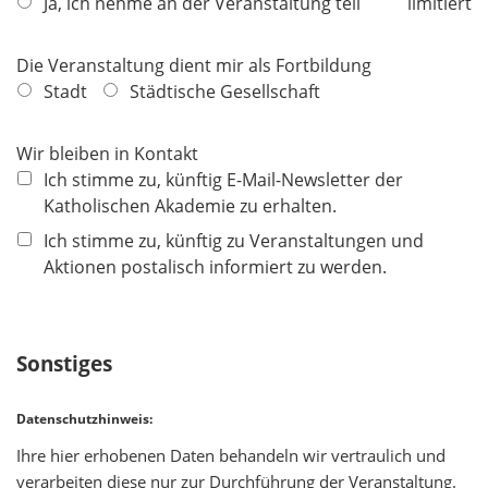
f
Ja, ich nehme an der Veranstaltung teil
limitiert
l
i
Die Veranstaltung dient mir als Fortbildung
c
Stadt
Städtische Gesellschaft
h
t
Wir bleiben in Kontakt
f
Ich stimme zu, künftig E-Mail-Newsletter der
e
Katholischen Akademie zu erhalten.
l
d
Ich stimme zu, künftig zu Veranstaltungen und
Aktionen postalisch informiert zu werden.
Sonstiges
Datenschutzhinweis:
Ihre hier erhobenen Daten behandeln wir vertraulich und
verarbeiten diese nur zur Durchführung der Veranstaltung.