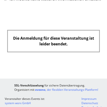
l
c
d
h
t
f
e
l
d
Die Anmeldung für diese Veranstaltung ist
leider beendet.
SSL-Verschlüsselung
für sichere Datenübertragung.
Organisiert mit
eveeno
, der flexiblen Veranstaltungs-Plattform!
Veranstalter dieses Events ist:
Impressum
system worx GmbH
Datenschutz