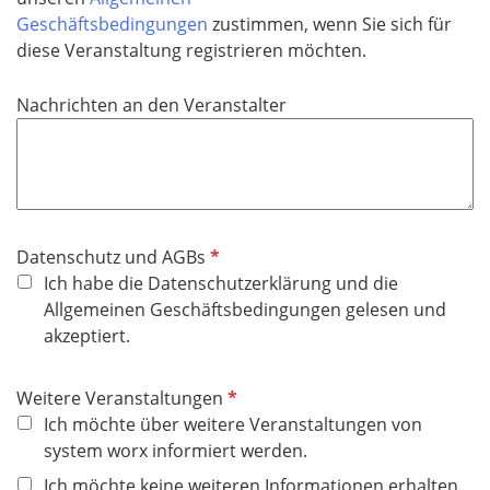
d
Geschäftsbedingungen
zustimmen, wenn Sie sich für
diese Veranstaltung registrieren möchten.
Nachrichten an den Veranstalter
P
Datenschutz und AGBs
f
Ich habe die Datenschutzerklärung und die
l
Allgemeinen Geschäftsbedingungen gelesen und
i
akzeptiert.
c
h
P
Weitere Veranstaltungen
t
f
Ich möchte über weitere Veranstaltungen von
f
l
system worx informiert werden.
e
i
Ich möchte keine weiteren Informationen erhalten.