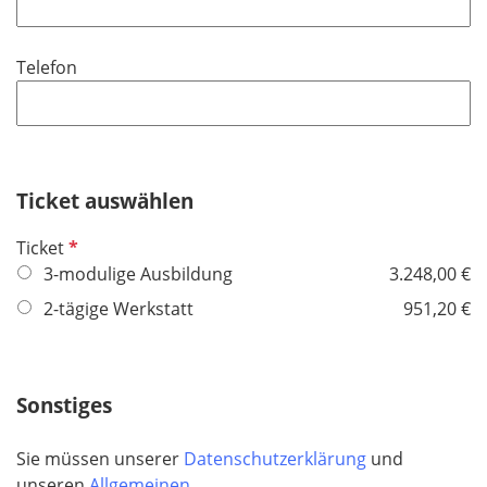
l
l
d
i
Telefon
c
h
t
f
e
Ticket auswählen
l
d
P
Ticket
f
3-modulige Ausbildung
3.248,00 €
l
2-tägige Werkstatt
951,20 €
i
c
h
Sonstiges
t
f
e
Sie müssen unserer
Datenschutzerklärung
und
l
unseren
Allgemeinen