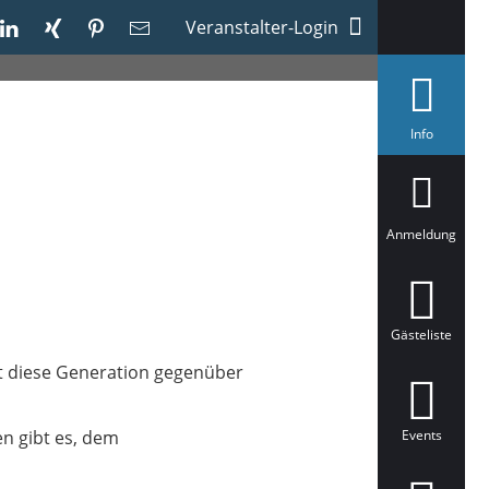
Veranstalter-Login
a
Info
u
s
g
e
w
ä
Anmeldung
h
l
t
Gästeliste
cht diese Generation gegenüber
en gibt es, dem
Events