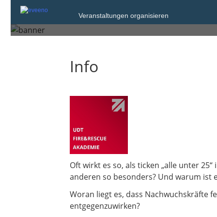
Veranstaltungen organisieren
Dienstag, 24. Jan. 2023 von 19:0
Info
Oft wirkt es so, als ticken „alle unter
anderen so besonders? Und warum ist es 
Woran liegt es, dass Nachwuchskräfte fe
entgegenzuwirken?