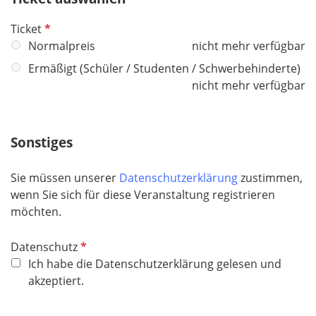
d
P
Ticket
f
Normalpreis
nicht mehr verfügbar
l
Ermäßigt (Schüler / Studenten / Schwerbehinderte)
i
nicht mehr verfügbar
c
h
t
Sonstiges
f
e
Sie müssen unserer
Datenschutzerklärung
zustimmen,
l
wenn Sie sich für diese Veranstaltung registrieren
d
möchten.
P
Datenschutz
f
Ich habe die Datenschutzerklärung gelesen und
l
akzeptiert.
i
c