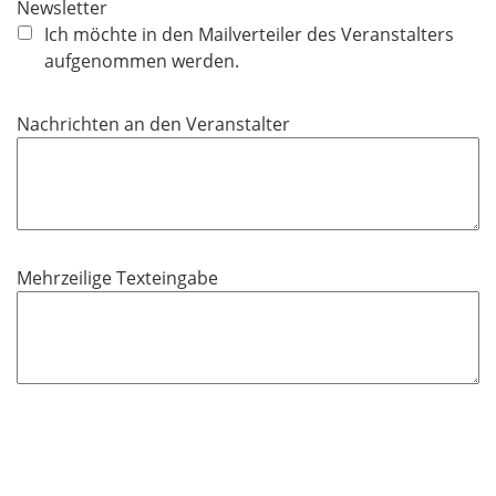
Newsletter
h
Ich möchte in den Mailverteiler des Veranstalters
t
aufgenommen werden.
f
e
Nachrichten an den Veranstalter
l
d
Mehrzeilige Texteingabe