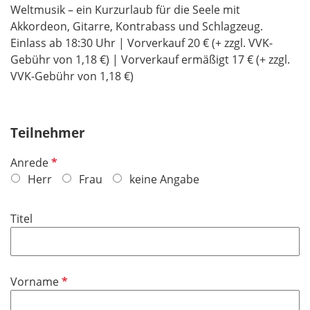
Weltmusik – ein Kurzurlaub für die Seele mit
Akkordeon, Gitarre, Kontrabass und Schlagzeug.
Einlass ab 18:30 Uhr | Vorverkauf 20 € (+ zzgl. VVK-
Gebühr von 1,18 €) | Vorverkauf ermäßigt 17 € (+ zzgl.
VVK-Gebühr von 1,18 €)
Teilnehmer
P
Anrede
f
Herr
Frau
keine Angabe
l
i
Titel
c
h
t
f
P
Vorname
e
f