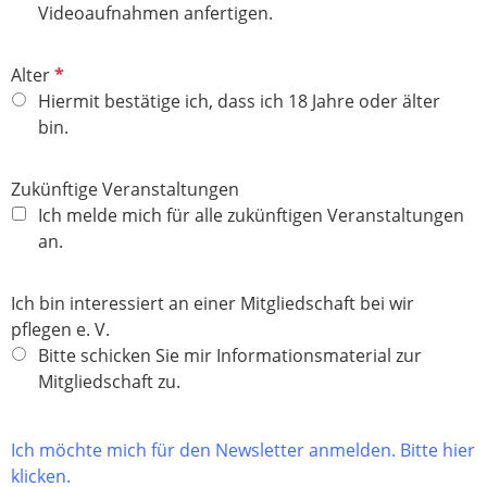
t
Videoaufnahmen anfertigen.
f
e
P
Alter
l
f
Hiermit bestätige ich, dass ich 18 Jahre oder älter
d
l
bin.
i
c
Zukünftige Veranstaltungen
h
Ich melde mich für alle zukünftigen Veranstaltungen
t
an.
f
e
Ich bin interessiert an einer Mitgliedschaft bei wir
l
pflegen e. V.
d
Bitte schicken Sie mir Informationsmaterial zur
Mitgliedschaft zu.
Ich möchte mich für den Newsletter anmelden. Bitte hier
klicken.