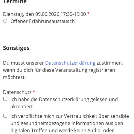
h
Termine
l
t
d
P
Dienstag, den 09.06.2026 17:30-19:00
f
f
Offener Erfahrunsaustausch
e
l
l
i
d
c
Sonstiges
h
t
Du musst unserer
Datenschutzerklärung
zustimmen,
f
wenn du dich für diese Veranstaltung registrieren
e
möchtest.
l
d
P
Datenschutz
f
Ich habe die Datenschutzerklärung gelesen und
l
akzeptiert.
i
Ich verpflichte mich zur Vertraulichkeit über sensible
c
und gesundheitsbezogene Informationen aus den
h
digitalen Treffen und werde keine Audio- oder