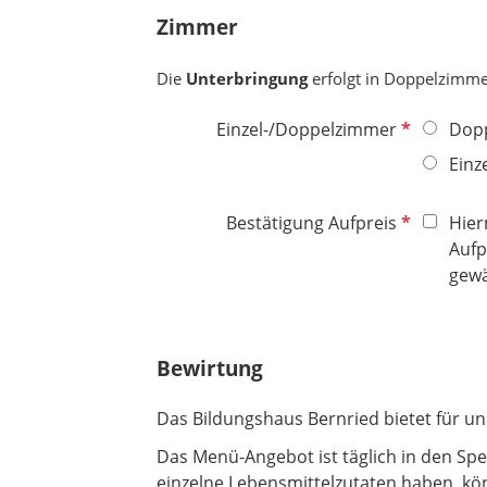
t
Zimmer
l
f
d
e
Die
Unterbringung
erfolgt in Doppelzimme
l
d
P
Einzel-/Doppelzimmer
Dop
f
Einz
l
i
P
Bestätigung Aufpreis
Hier
c
f
Aufp
h
l
gewä
t
i
f
c
e
h
l
Bewirtung
t
d
f
Das Bildungshaus Bernried bietet für u
e
l
​​​​​​​Das Menü-Angebot ist täglich in den 
d
einzelne Lebensmittelzutaten haben, kön