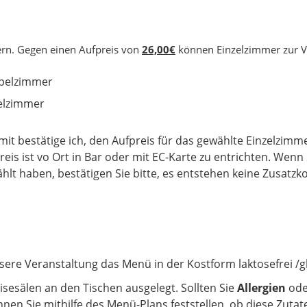
rn. Gegen einen Aufpreis von
26,00€
können Einzelzimmer zur Ve
pelzimmer
elzimmer
mit bestätige ich, den Aufpreis für das gewählte Einzelzim
reis ist vo Ort in Bar oder mit EC-Karte zu entrichten. Wen
hlt haben, bestätigen Sie bitte, es entstehen keine Zusatzk
nsere Veranstaltung das Menü in der Kostform
laktosefrei /g
Speisesälen an den Tischen ausgelegt. Sollten Sie
Allergien
od
nen Sie mithilfe des Menü-Plans feststellen, ob diese Zutat