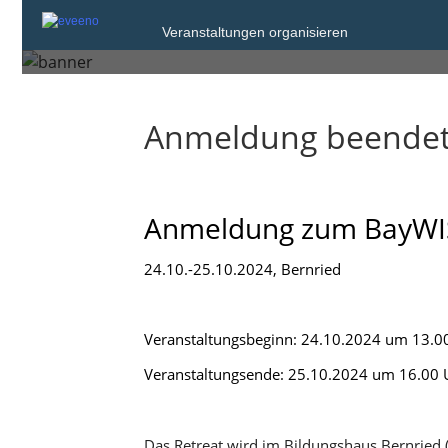
Freitag, 25. Okt. 2024 um 16:00
Veranstaltungen organisieren
Bernried am Starnberger See
Anmeldung beende
Anmeldung zum BayWIS
24.10.-25.10.2024, Bernried
Veranstaltungsbeginn: 24.10.2024 um 13.0
Veranstaltungsende: 25.10.2024 um 16.00 
Das Retreat wird im Bildungshaus Bernried 