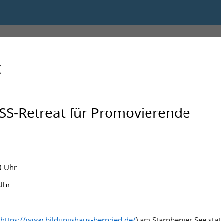
t
S-Retreat für Promovierende
0 Uhr
Uhr
(
https://www.bildungshaus-bernried.de/
) am Starnberger See sta