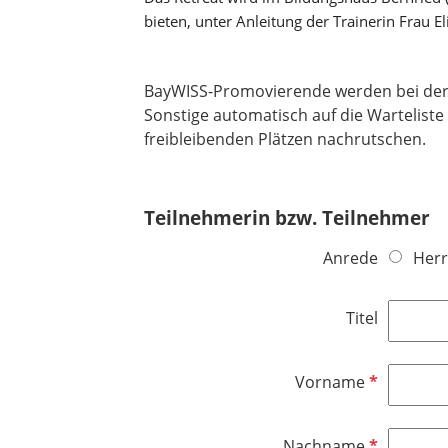
bieten, unter Anleitung der Trainerin Frau E
BayWISS-Promovierende werden bei der 
Sonstige automatisch auf die Warteliste
freibleibenden Plätzen nachrutschen.​​​​​​​
Teilnehmerin bzw. Teilnehmer
Anrede
Herr
Titel
P
Vorname
f
l
P
Nachname