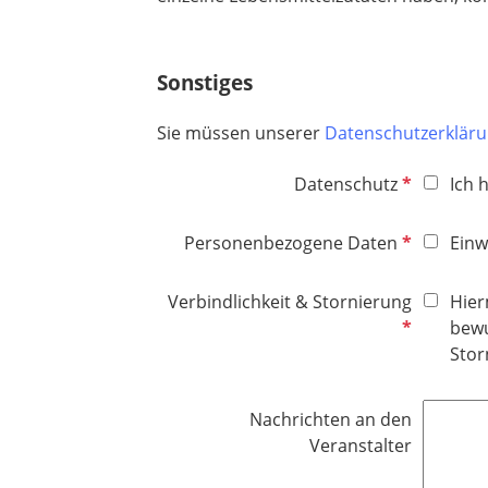
Sonstiges
Sie müssen unserer
Datenschutzerklär
P
Datenschutz
Ich 
f
l
P
Personenbezogene Daten
Einw
i
f
c
l
P
Verbindlichkeit & Stornierung
Hier
h
i
f
bewu
t
c
l
Stor
f
h
i
e
t
c
l
Nachrichten an den
f
h
d
Veranstalter
e
t
l
f