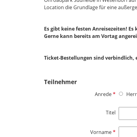
Location die Grundlage für eine außerg
Es gibt keine festen Anreisezeiten! Es
Gerne kann bereits am Vortag angereis
Ticket-Bestellungen sind verbindlich,
Teilnehmer
P
Anrede
Herr
f
l
Titel
i
c
h
P
Vorname