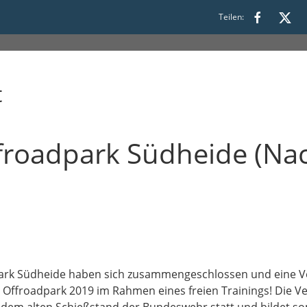
 17:30
Teilen:
t
ffroadpark Südheide (Na
dpark Südheide haben sich zusammengeschlossen und eine 
m Offroadpark 2019 im Rahmen eines freien Trainings! Die Ve
dem alten Schießstand der Bundeswehr statt und bildet so