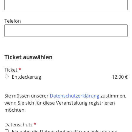
f
h
l
l
t
d
i
f
Telefon
c
e
h
l
t
d
f
e
Ticket auswählen
l
d
P
Ticket
f
Entdeckertag
12,00 €
l
i
Sie müssen unserer
Datenschutzerklärung
zustimmen,
c
wenn Sie sich für diese Veranstaltung registrieren
h
möchten.
t
f
P
Datenschutz
e
f
Ich habe die Datenschutzerklärung gelesen und