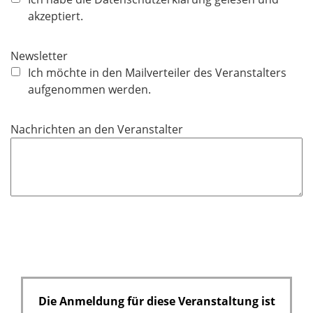
l
l
akzeptiert.
d
i
c
Newsletter
h
Ich möchte in den Mailverteiler des Veranstalters
t
aufgenommen werden.
f
e
Nachrichten an den Veranstalter
l
d
Die Anmeldung für diese Veranstaltung ist