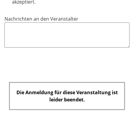
l
akzeptiert.
i
c
Nachrichten an den Veranstalter
h
t
f
e
l
d
Die Anmeldung für diese Veranstaltung ist
leider beendet.