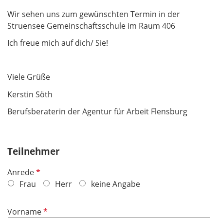
Wir sehen uns zum gewünschten Termin in der
Struensee Gemeinschaftsschule im Raum 406
Ich freue mich auf dich/ Sie!
Viele Grüße
Kerstin Söth
Berufsberaterin der Agentur für Arbeit Flensburg
Teilnehmer
P
Anrede
f
Frau
Herr
keine Angabe
l
i
P
Vorname