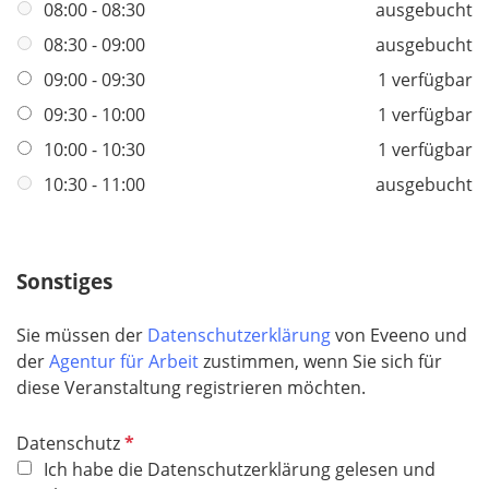
f
08:00 - 08:30
ausgebucht
l
08:30 - 09:00
ausgebucht
i
09:00 - 09:30
1 verfügbar
c
h
09:30 - 10:00
1 verfügbar
t
10:00 - 10:30
1 verfügbar
f
10:30 - 11:00
ausgebucht
e
l
d
Sonstiges
Sie müssen der
Datenschutzerklärung
von Eveeno und
der
Agentur für Arbeit
zustimmen, wenn Sie sich für
diese Veranstaltung registrieren möchten.
P
Datenschutz
f
Ich habe die Datenschutzerklärung gelesen und