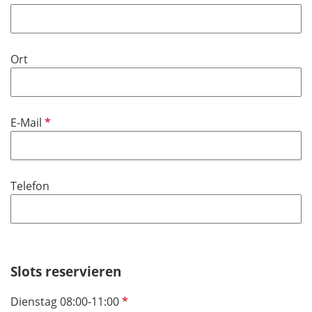
Ort
P
E-Mail
f
l
i
Telefon
c
h
t
f
e
Slots reservieren
l
d
P
Dienstag 08:00-11:00