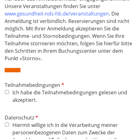
Unsere Veranstaltungen finden Sie unter
www.gesundheit-nds-hb.de/veranstaltungen
. Die
Anmeldung ist verbindlich. Reservierungen sind nicht
möglich. Mit Ihrer Anmeldung akzeptieren Sie die
Teilnahme- und Stornobedingungen. Wenn Sie Ihre
Teilnahme stornieren möchten, folgen Sie hierfür bitte
den Schritten in Ihrem Buchungscenter unter dem
Punkt
»
Storno
«​​​​​​​
.
P
Teilnahmebedingungen
f
Ich habe die Teilnahmebedingungen gelesen und
l
akzeptiert.
i
c
P
Datenschutz
h
f
Hiermit willige ich in die Verarbeitung meiner
t
l
personenbezogenen Daten zum Zwecke der
f