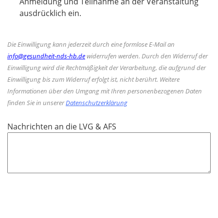
i
Anmeldung und Teilnahme an der Veranstaltung
e
c
ausdrücklich ein.
l
h
d
t
Die Einwilligung kann jederzeit durch eine formlose E-Mail an
f
info@gesundheit-nds-hb.de
widerrufen werden. Durch den Widerruf der
e
Einwilligung wird die Rechtmäßigkeit der Verarbeitung, die aufgrund der
l
Einwilligung bis zum Widerruf erfolgt ist, nicht berührt. Weitere
d
Informationen über den Umgang mit Ihren personenbezogenen Daten
finden Sie in unserer
Datenschutzerklärung
Nachrichten an die LVG & AFS