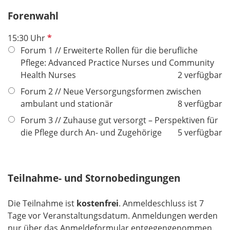
c
e
h
Forenwahl
l
t
d
P
15:30 Uhr
f
f
Forum 1 // Erweiterte Rollen für die berufliche
e
l
Pflege: Advanced Practice Nurses und Community
l
i
Health Nurses
2 verfügbar
d
c
Forum 2 // Neue Versorgungsformen zwischen
h
ambulant und stationär
8 verfügbar
t
Forum 3 // Zuhause gut versorgt – Perspektiven für
f
die Pflege durch An- und Zugehörige
5 verfügbar
e
l
d
Teilnahme- und Stornobedingungen
Die Teilnahme ist
kostenfrei
. Anmeldeschluss ist 7
Tage vor Veranstaltungsdatum. Anmeldungen werden
nur über das Anmeldeformular entgegengenommen.