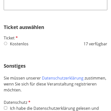
h
l
t
d
f
e
Ticket auswählen
l
d
P
Ticket
f
Kostenlos
17 verfügbar
l
i
c
Sonstiges
h
t
Sie müssen unserer
Datenschutzerklärung
zustimmen,
f
wenn Sie sich für diese Veranstaltung registrieren
e
möchten.
l
d
P
Datenschutz
f
Ich habe die Datenschutzerklärung gelesen und