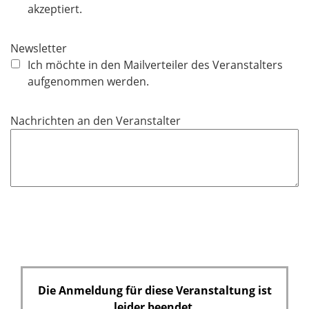
l
akzeptiert.
i
c
Newsletter
h
Ich möchte in den Mailverteiler des Veranstalters
t
aufgenommen werden.
f
e
Nachrichten an den Veranstalter
l
d
Die Anmeldung für diese Veranstaltung ist
leider beendet.