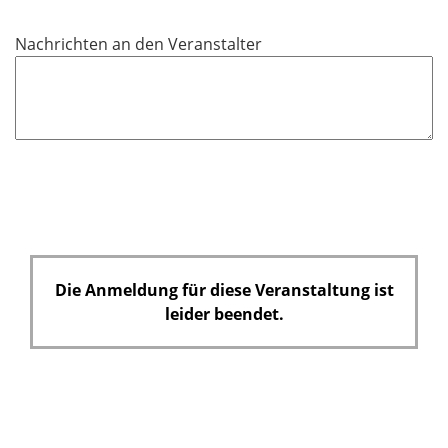
i
c
Nachrichten an den Veranstalter
h
t
f
e
l
d
Die Anmeldung für diese Veranstaltung ist
leider beendet.