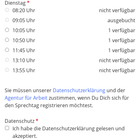
P
Dienstag
f
08:20 Uhr
nicht verfügbar
l
09:05 Uhr
ausgebucht
i
10:05 Uhr
1 verfügbar
c
h
10:50 Uhr
1 verfügbar
t
11:45 Uhr
1 verfügbar
f
13:10 Uhr
nicht verfügbar
e
l
13:55 Uhr
nicht verfügbar
d
Sie müssen unserer
Datenschutzerklärung
und der
Agentur für Arbeit
zustimmen, wenn Du Dich sich für
den Sprechtag registrieren möchtest.
P
Datenschutz
f
Ich habe die Datenschutzerklärung gelesen und
l
akzeptiert.