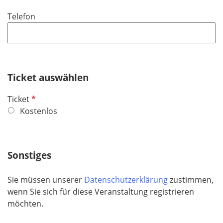
i
Telefon
c
h
t
f
e
Ticket auswählen
l
d
P
Ticket
f
Kostenlos
l
i
c
Sonstiges
h
t
Sie müssen unserer
Datenschutzerklärung
zustimmen,
f
wenn Sie sich für diese Veranstaltung registrieren
e
möchten.
l
d