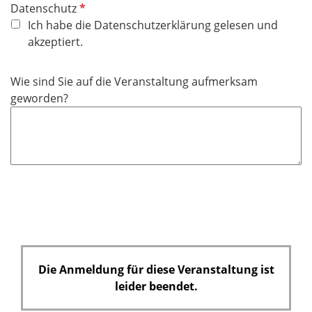
P
Datenschutz
f
Ich habe die Datenschutzerklärung gelesen und
l
akzeptiert.
i
c
Wie sind Sie auf die Veranstaltung aufmerksam
h
geworden?
t
f
e
l
d
Die Anmeldung für diese Veranstaltung ist
leider beendet.