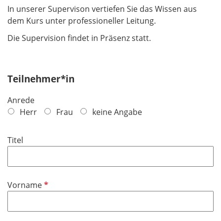
In unserer Supervison vertiefen Sie das Wissen aus
dem Kurs unter professioneller Leitung.
Die Supervision findet in Präsenz statt.
Teilnehmer*in
Anrede
Herr
Frau
keine Angabe
Titel
P
Vorname
f
l
i