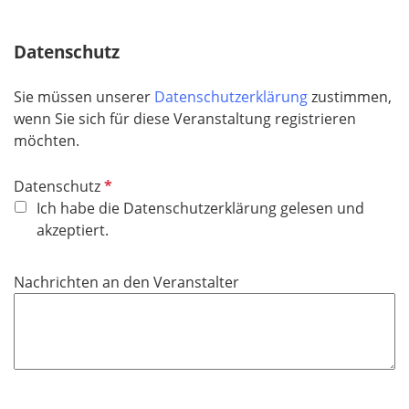
f
e
Datenschutz
l
d
Sie müssen unserer
Datenschutzerklärung
zustimmen,
wenn Sie sich für diese Veranstaltung registrieren
möchten.
P
Datenschutz
f
Ich habe die Datenschutzerklärung gelesen und
l
akzeptiert.
i
c
Nachrichten an den Veranstalter
h
t
f
e
l
d