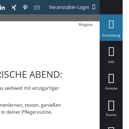
Veranstalter-Login
Ringana
a
Anmeldung
u
s
g
e
w
ä
Info
h
l
ISCHE ABEND:
t
weltweit mit einzigartiger
Anreise
nenlernen, testen, genießen
in deiner Pflegeroutine.
Events