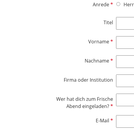
P
Anrede
Herr
f
l
Titel
i
c
h
P
Vorname
t
f
f
l
P
Nachname
e
i
f
l
c
l
d
h
Firma oder Institution
i
t
c
f
h
e
Wer hat dich zum Frische
t
l
P
Abend eingeladen?
f
d
f
e
l
P
E-Mail
l
i
f
d