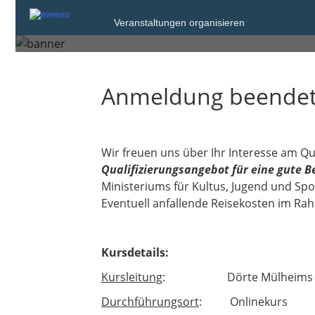
Montag, 20. Okt. 2025 bis
Veranstaltungen organisieren
Donnerstag, 23. Okt. 2025
Anmeldung beende
Wir freuen uns über Ihr Interesse am 
Qualifizierungsangebot für eine gute B
Ministeriums für Kultus, Jugend und Spo
Eventuell anfallende Reisekosten im Ra
Kursdetails:
Kursleitung
: Dörte Mülheims
Durchführungsort
: Onlinekurs