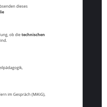
Absenden dieses
die
dung, ob die
technischen
sind.
:
eilpädagogik,
dern im Gespräch (MiKiG),