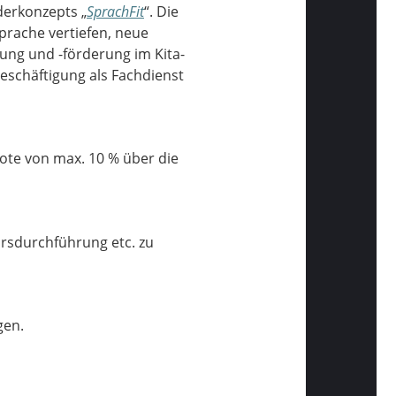
derkonzepts „
SprachFit
“. Die
prache vertiefen, neue
ng und -förderung im Kita-
Beschäftigung als Fachdienst
uote von max. 10 % über die
ursdurchführung etc. zu
gen.