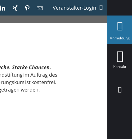
Veranstalter-Login
a
Anmeldung
u
s
g
e
w
ä
ache. Starke Chancen.
Kontakt
h
ndstiftung im Auftrag des
l
t
ungskurs ist kostenfrei.
 getragen werden.