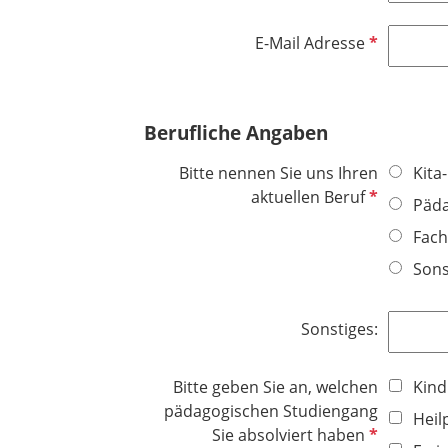
l
f
c
f
d
l
h
e
P
E-Mail Adresse
i
t
l
f
c
f
d
l
h
e
i
t
Berufliche Angaben
l
c
f
d
h
e
Bitte nennen Sie uns Ihren
Kita
t
l
P
aktuellen Beruf
Päda
f
d
f
e
Fach
l
l
i
Sons
d
c
h
Sonstiges:
t
f
Bitte geben Sie an, welchen
Kind
e
pädagogischen Studiengang
l
Heil
P
Sie absolviert haben
d