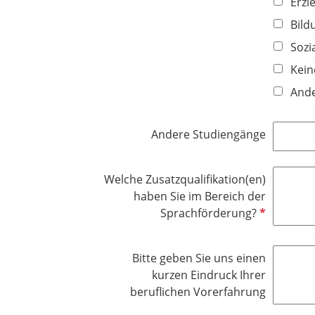
Erzi
f
l
Bild
i
Sozi
c
Kein
h
t
Ande
f
e
Andere Studiengänge
l
d
Welche Zusatzqualifikation(en)
haben Sie im Bereich der
P
Sprachförderung?
f
l
Bitte geben Sie uns einen
i
kurzen Eindruck Ihrer
c
beruflichen Vorerfahrung
h
t