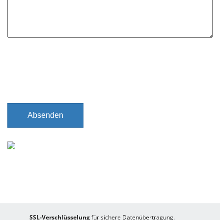
e
l
d
Absenden
SSL-Verschlüsselung
für sichere Datenübertragung.