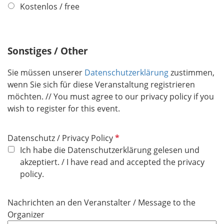
f
Kostenlos / free
e
l
l
i
d
c
Sonstiges / Other
h
t
Sie müssen unserer
Datenschutzerklärung
zustimmen,
f
wenn Sie sich für diese Veranstaltung registrieren
e
möchten. // You must agree to our privacy policy if you
l
wish to register for this event.
d
P
Datenschutz / Privacy Policy
f
Ich habe die Datenschutzerklärung gelesen und
l
akzeptiert. / I have read and accepted the privacy
i
policy.
c
h
Nachrichten an den Veranstalter / Message to the
t
Organizer
f