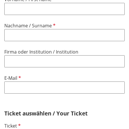
f
l
i
P
Nachname / Surname
c
f
h
l
t
i
f
Firma oder Institution / Institution
c
e
h
l
t
d
f
P
E-Mail
e
f
l
l
d
i
c
h
Ticket auswählen / Your Ticket
t
P
Ticket
f