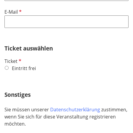
d
P
E-Mail
f
l
i
c
h
Ticket auswählen
t
P
Ticket
f
f
Eintritt frei
e
l
l
i
d
c
Sonstiges
h
t
Sie müssen unserer
Datenschutzerklärung
zustimmen,
f
wenn Sie sich für diese Veranstaltung registrieren
e
möchten.
l
d