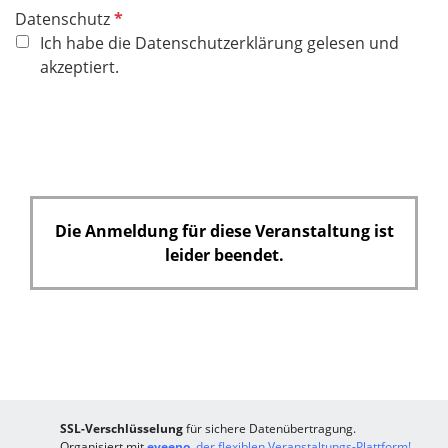
P
Datenschutz
f
Ich habe die Datenschutzerklärung gelesen und
l
akzeptiert.
i
c
h
t
f
e
Die Anmeldung für diese Veranstaltung ist
l
leider beendet.
d
SSL-Verschlüsselung
für sichere Datenübertragung.
Organisiert mit
eveeno
, der flexiblen Veranstaltungs-Plattform!