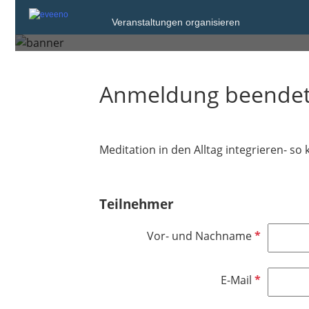
Veranstaltungen organisieren
Donnerstag, 20. Jan. 2022 von 19:00 bi
Anmeldung beende
Meditation in den Alltag integrieren- s
Teilnehmer
P
Vor- und Nachname
f
l
P
E-Mail
i
f
c