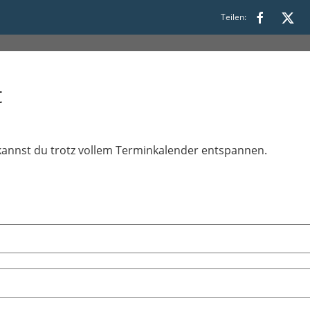
Teilen:
s 19:45
t
o kannst du trotz vollem Terminkalender entspannen.