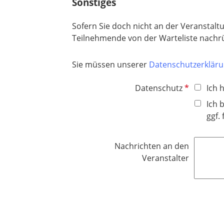
Sonstiges
l
c
d
h
Sofern Sie doch nicht an der Veranstalt
t
Teilnehmende von der Warteliste nachr
f
e
Sie müssen unserer
Datenschutzerklär
l
d
P
Datenschutz
Ich 
f
Ich 
l
ggf.
i
c
Nachrichten an den
h
Veranstalter
t
f
e
l
d