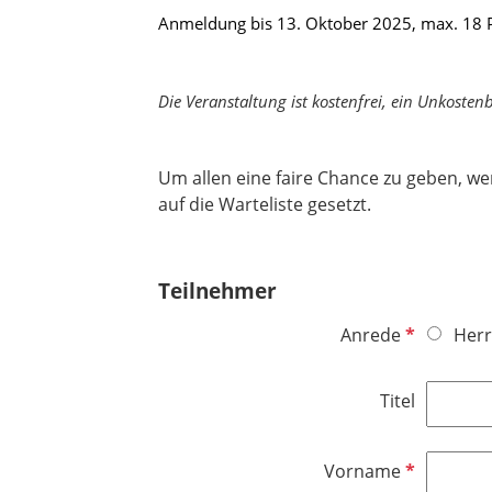
Anmeldung bis 13. Oktober 2025, max. 18 
Die Veranstaltung ist kostenfrei, ein Unkosten
Um allen eine faire Chance zu geben, w
auf die Warteliste gesetzt.​​​​​​​
Teilnehmer
P
Anrede
Herr
f
l
Titel
i
c
h
P
Vorname