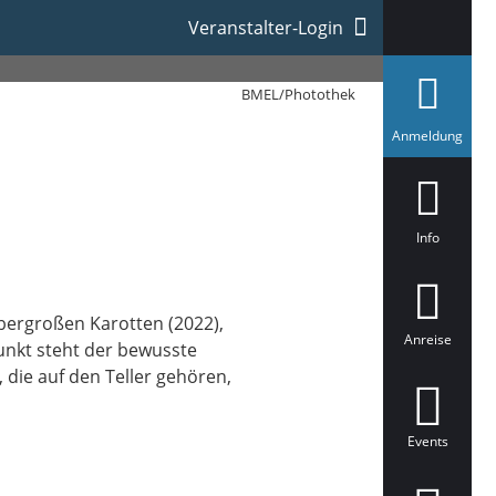
Veranstalter-Login
BMEL/Photothek
a
Anmeldung
u
s
g
e
w
ä
Info
h
l
t
bergroßen Karotten (2022),
Anreise
punkt steht der bewusste
die auf den Teller gehören,
Events