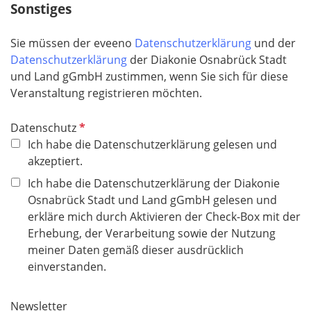
Sonstiges
h
t
Sie müssen der eveeno
Datenschutzerklärung
und der
f
Datenschutzerklärung
der Diakonie Osnabrück Stadt
e
und Land gGmbH zustimmen, wenn Sie sich für diese
l
Veranstaltung registrieren möchten.
d
P
Datenschutz
f
Ich habe die Datenschutzerklärung gelesen und
l
akzeptiert.
i
Ich habe die Datenschutzerklärung der Diakonie
c
Osnabrück Stadt und Land gGmbH gelesen und
h
erkläre mich durch Aktivieren der Check-Box mit der
t
Erhebung, der Verarbeitung sowie der Nutzung
f
meiner Daten gemäß dieser ausdrücklich
e
einverstanden.
l
d
Newsletter