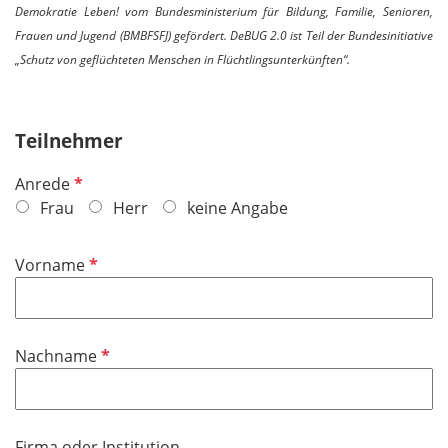
Demokratie Leben! vom Bundesministerium für Bildung, Familie, Senioren,
Frauen und Jugend (BMBFSFJ) gefördert. DeBUG 2.0 ist Teil der Bundesinitiative
„Schutz von geflüchteten Menschen in Flüchtlingsunterkünften“.
Teilnehmer
P
Anrede
f
Frau
Herr
keine Angabe
l
i
P
Vorname
c
f
h
l
t
i
f
P
Nachname
c
e
f
h
l
l
t
d
i
f
Firma oder Institution