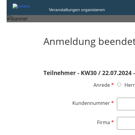
Online
Veranstaltungen organisieren
Anmeldung beende
Teilnehmer - KW30 / 22.07.2024 -
P
Anrede
Herr
f
l
P
Kundennummer
i
f
c
l
h
P
Firma
i
t
f
c