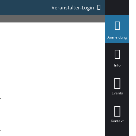
Veranstalter-Login
a
Anmeldung
u
s
g
e
w
ä
Info
h
l
t
Events
Kontakt