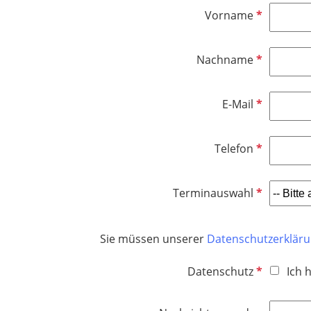
f
l
h
P
Vorname
e
i
t
f
l
c
f
l
d
h
e
P
Nachname
i
t
l
f
c
f
d
l
h
e
P
E-Mail
i
t
l
f
c
f
d
l
h
e
P
Telefon
i
t
l
f
c
f
d
l
h
e
P
Terminauswahl
i
t
l
f
c
f
d
l
h
e
Sie müssen unserer
Datenschutzerklär
i
t
l
c
f
d
P
Datenschutz
Ich 
h
e
f
t
l
l
f