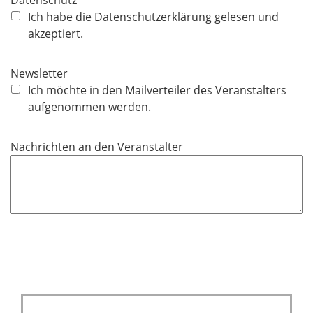
f
Ich habe die Datenschutzerklärung gelesen und
l
akzeptiert.
i
c
Newsletter
h
Ich möchte in den Mailverteiler des Veranstalters
t
aufgenommen werden.
f
e
Nachrichten an den Veranstalter
l
d