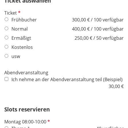
Ticket auswählen
l
d
P
Ticket
f
Frühbucher
300,00 € / 100 verfügbar
l
Normal
400,00 € / 100 verfügbar
i
Ermäßigt
250,00 € / 50 verfügbar
c
h
Kostenlos
t
usw
f
e
Abendveranstaltung
l
Ich nehme an der Abendveranstaltung teil (Beispiel)
d
30,00 €
Slots reservieren
P
Montag 08:00-10:00