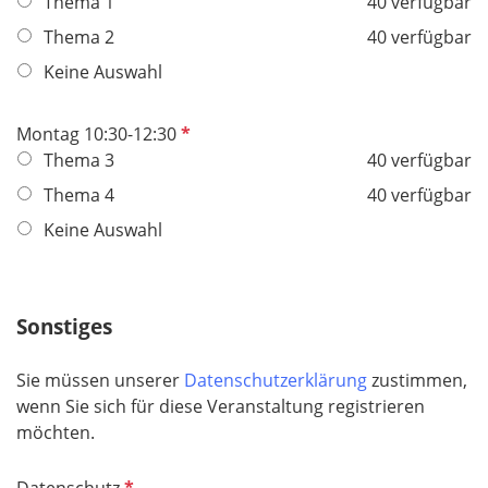
f
Thema 1
40 verfügbar
l
Thema 2
40 verfügbar
i
Keine Auswahl
c
h
t
P
Montag 10:30-12:30
f
f
Thema 3
40 verfügbar
e
l
Thema 4
40 verfügbar
l
i
Keine Auswahl
d
c
h
t
f
Sonstiges
e
l
Sie müssen unserer
Datenschutzerklärung
zustimmen,
d
wenn Sie sich für diese Veranstaltung registrieren
möchten.
P
Datenschutz