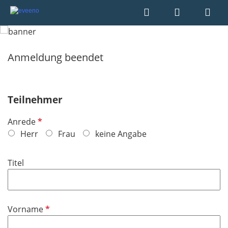
Anmeldung beendet
Teilnehmer
P
Anrede
f
Herr
Frau
keine Angabe
l
i
Titel
c
h
t
f
P
Vorname
e
f