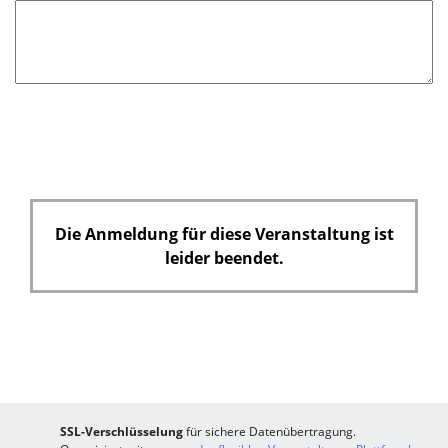
h
t
f
e
l
d
Die Anmeldung für diese Veranstaltung ist
leider beendet.
SSL-Verschlüsselung
für sichere Datenübertragung.