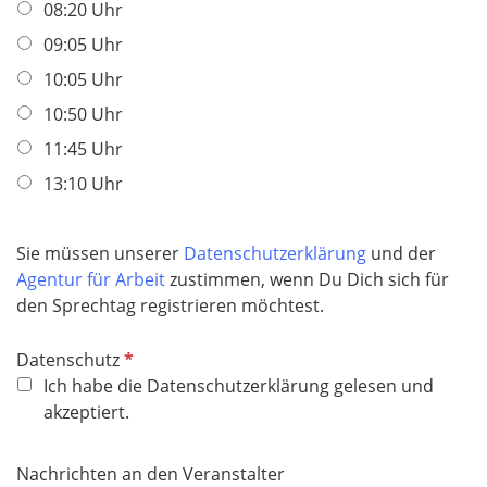
f
08:20 Uhr
l
09:05 Uhr
i
10:05 Uhr
c
h
10:50 Uhr
t
11:45 Uhr
f
13:10 Uhr
e
l
d
Sie müssen unserer
Datenschutzerklärung
und der
Agentur für Arbeit
zustimmen, wenn Du Dich sich für
den Sprechtag registrieren möchtest.
P
Datenschutz
f
Ich habe die Datenschutzerklärung gelesen und
l
akzeptiert.
i
c
Nachrichten an den Veranstalter