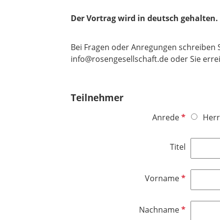
Der Vortrag wird in deutsch gehalten.
Bei Fragen oder Anregungen schreiben Sie
info@rosengesellschaft.de oder Sie erre
Teilnehmer
P
Anrede
Herr
f
l
Titel
i
c
h
P
Vorname
t
f
f
l
P
Nachname
e
i