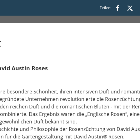
präch der Deutschen Rosengese
Teilen:
t
 Austin​​​​​​​ Roses
hre besondere Schönheit, ihren intensiven Duft und roman
gegründete Unternehmen revolutionierte die Rosenzüchtung
 den reichen Duft und die romantischen Blüten - mit der R
mbinierte. Das Ergebnis waren die „Englische Rosen“, ein
rgewöhnlichen Duft bekannt sind.
eschichte und Philosophie der Rosenzüchtung von David Austi
 für die Gartengestaltung mit David Austin® Rosen.