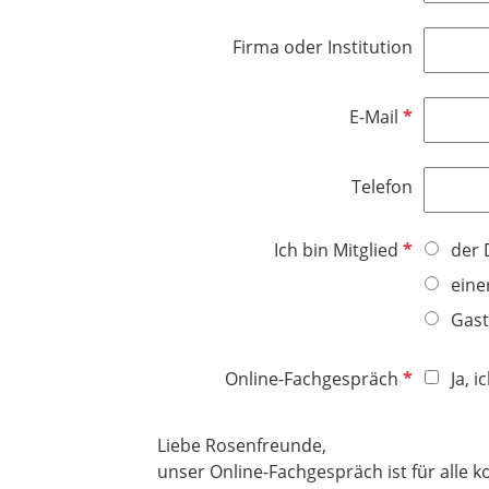
f
l
c
l
d
h
Firma oder Institution
i
t
c
f
h
e
P
E-Mail
t
l
f
f
d
l
e
Telefon
i
l
c
d
h
P
Ich bin Mitglied
der 
t
f
eine
f
l
Gast
e
i
l
c
d
P
Online-Fachgespräch
Ja, 
h
f
t
l
f
Liebe Rosenfreunde,
i
e
unser Online-Fachgespräch ist für alle kos
c
l