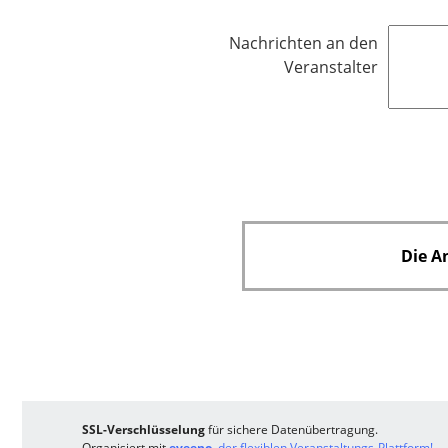
i
t
c
f
Nachrichten an den
h
e
Veranstalter
t
l
f
d
e
l
d
Die A
SSL-Verschlüsselung
für sichere Datenübertragung.
Organisiert mit
eveeno
, der flexiblen Veranstaltungs-Plattform!