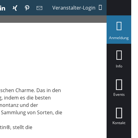
llschaft e.V.
Veranstalter-Login
a
Anmeldung
u
s
g
e
w
ä
Info
h
l
t
tischen Charme. Das in den
Events
, indem es die besten
emontanz und der
e Sammlung von Sorten, die
Kontakt
n®, stellt die