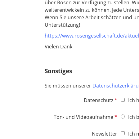
über Rosen zur Verfügung zu stellen. Wi
h
d
weiterentwickeln zu können. Jede Unters
t
Wenn Sie unsere Arbeit schätzen und un
f
Unterstützung!
e
l
https://www.rosengesellschaft.de/aktuel
d
Vielen Dank
Sonstiges
Sie müssen unserer
Datenschutzerklär
P
Datenschutz
Ich 
f
l
P
Ton- und Videoaufnahme
Ich 
i
f
c
l
Newsletter
Ich 
h