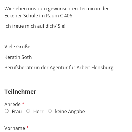
Wir sehen uns zum gewünschten Termin in der
Eckener Schule im Raum C 406
Ich freue mich auf dich/ Sie!
Viele Grüße
Kerstin Söth
Berufsberaterin der Agentur für Arbeit Flensburg
Teilnehmer
P
Anrede
f
Frau
Herr
keine Angabe
l
i
P
Vorname