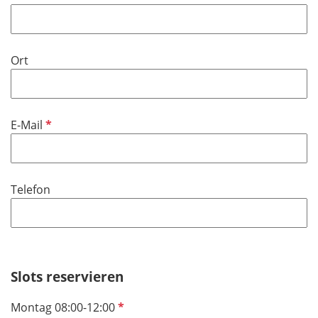
Ort
P
E-Mail
f
l
i
Telefon
c
h
t
f
e
Slots reservieren
l
d
P
Montag 08:00-12:00