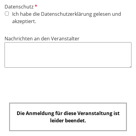
P
Datenschutz
f
Ich habe die Datenschutzerklärung gelesen und
l
akzeptiert.
i
c
Nachrichten an den Veranstalter
h
t
f
e
l
d
Die Anmeldung für diese Veranstaltung ist
leider beendet.