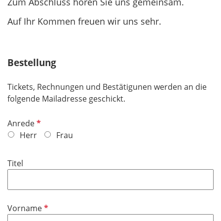
Zum Abschluss hören Sie uns gemeinsam.
Auf Ihr Kommen freuen wir uns sehr.
Bestellung
Tickets, Rechnungen und Bestätigunen werden an die
folgende Mailadresse geschickt.
P
Anrede
f
Herr
Frau
l
i
Titel
c
h
t
f
P
Vorname
e
f